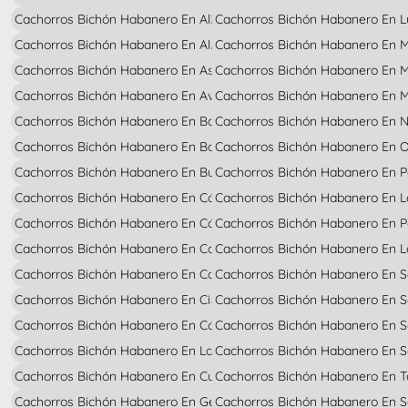
Cachorros Bichón Habanero En Alicante
Cachorros Bichón Habanero En 
Cachorros Bichón Habanero En Almería
Cachorros Bichón Habanero En M
Cachorros Bichón Habanero En Asturias
Cachorros Bichón Habanero En 
Cachorros Bichón Habanero En Avila
Cachorros Bichón Habanero En M
Cachorros Bichón Habanero En Badajoz
Cachorros Bichón Habanero En N
Cachorros Bichón Habanero En Barcelona
Cachorros Bichón Habanero En 
Cachorros Bichón Habanero En Burgos
Cachorros Bichón Habanero En P
Cachorros Bichón Habanero En Cáceres
Cachorros Bichón Habanero En 
Cachorros Bichón Habanero En Cádiz
Cachorros Bichón Habanero En 
Cachorros Bichón Habanero En Cantabria
Cachorros Bichón Habanero En L
Cachorros Bichón Habanero En Castellón
Cachorros Bichón Habanero En 
Cachorros Bichón Habanero En Ciudad Real
Cachorros Bichón Habanero En S
Cachorros Bichón Habanero En Córdoba
Cachorros Bichón Habanero En Se
Cachorros Bichón Habanero En La Coruña
Cachorros Bichón Habanero En S
Cachorros Bichón Habanero En Cuenca
Cachorros Bichón Habanero En 
Cachorros Bichón Habanero En Gerona
Cachorros Bichón Habanero En S