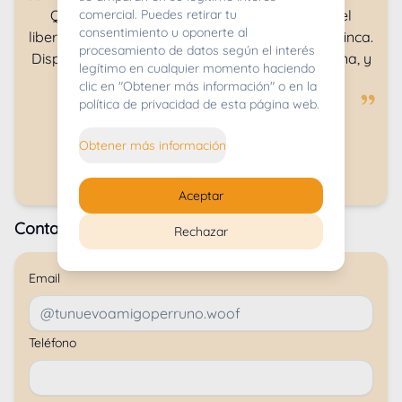
comercial. Puedes retirar tu
Que nuestro centro de cria los perros estan el
consentimiento u oponerte al
libertad, tanto fuera de casa como fuera en la finca.
procesamiento de datos según el interés
Disponene de 1000m2 de cesped y 400 de arena, y
legítimo en cualquier momento haciendo
muchos espacios de sol i sombras.
clic en "Obtener más información" o en la
política de privacidad de esta página web.
Al Son Habanero
Obtener más información
Aceptar
Contacta con el criador
:
Rechazar
Email
Teléfono