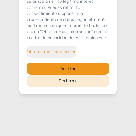
404
se amparan en su legítimo interés
comercial. Puedes retirar tu
consentimiento u oponerte al
procesamiento de datos según el interés
legítimo en cualquier momento haciendo
clic en "Obtener más información" o en la
Whoops! Lo sentimos mucho.
política de privacidad de esta página web.
Puedes regresar al
inicio
Obtener más información
Regresar al inicio
Aceptar
Rechazar