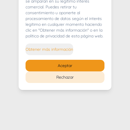
404
se amparan en su legítimo interés
comercial. Puedes retirar tu
consentimiento u oponerte al
procesamiento de datos según el interés
legítimo en cualquier momento haciendo
clic en "Obtener más información" o en la
Whoops! Lo sentimos mucho.
política de privacidad de esta página web.
Puedes regresar al
inicio
Obtener más información
Regresar al inicio
Aceptar
Rechazar