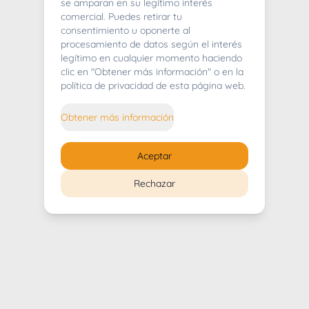
404
se amparan en su legítimo interés
comercial. Puedes retirar tu
consentimiento u oponerte al
procesamiento de datos según el interés
legítimo en cualquier momento haciendo
clic en "Obtener más información" o en la
Whoops! Lo sentimos mucho.
política de privacidad de esta página web.
Puedes regresar al
inicio
Obtener más información
Regresar al inicio
Aceptar
Rechazar