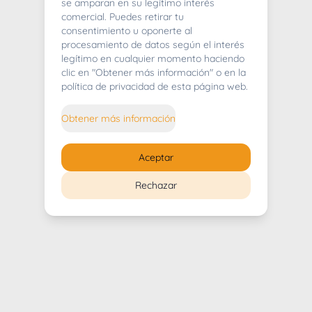
404
se amparan en su legítimo interés
comercial. Puedes retirar tu
consentimiento u oponerte al
procesamiento de datos según el interés
legítimo en cualquier momento haciendo
clic en "Obtener más información" o en la
Whoops! Lo sentimos mucho.
política de privacidad de esta página web.
Puedes regresar al
inicio
Obtener más información
Regresar al inicio
Aceptar
Rechazar