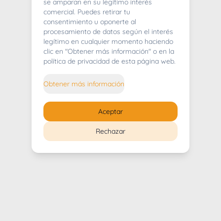
404
se amparan en su legítimo interés
comercial. Puedes retirar tu
consentimiento u oponerte al
procesamiento de datos según el interés
legítimo en cualquier momento haciendo
clic en "Obtener más información" o en la
Whoops! Lo sentimos mucho.
política de privacidad de esta página web.
Puedes regresar al
inicio
Obtener más información
Regresar al inicio
Aceptar
Rechazar