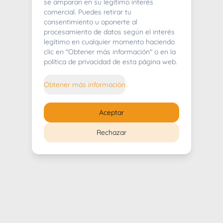
404
se amparan en su legítimo interés
comercial. Puedes retirar tu
consentimiento u oponerte al
procesamiento de datos según el interés
legítimo en cualquier momento haciendo
clic en "Obtener más información" o en la
Whoops! Lo sentimos mucho.
política de privacidad de esta página web.
Puedes regresar al
inicio
Obtener más información
Regresar al inicio
Aceptar
Rechazar