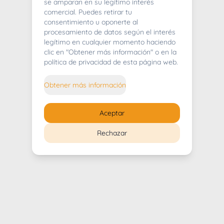
404
se amparan en su legítimo interés
comercial. Puedes retirar tu
consentimiento u oponerte al
procesamiento de datos según el interés
legítimo en cualquier momento haciendo
clic en "Obtener más información" o en la
Whoops! Lo sentimos mucho.
política de privacidad de esta página web.
Puedes regresar al
inicio
Obtener más información
Regresar al inicio
Aceptar
Rechazar