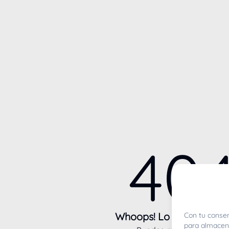
40
Whoops! Lo sentimos m
Con tu consen
para almacena