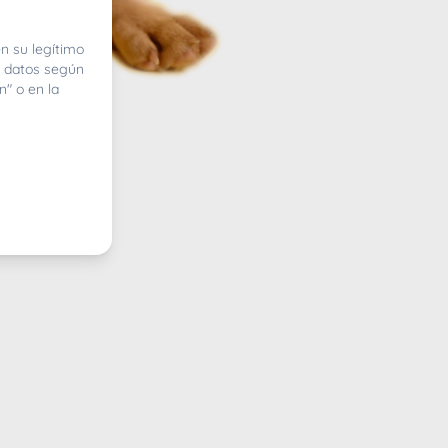
n su legítimo
e datos según
n" o en la