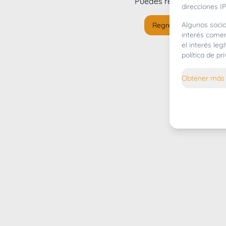
Puedes regresar al
inicio
direcciones IP
Algunos socio
Regresar al inicio
interés comer
el interés le
política de p
Obtener más 