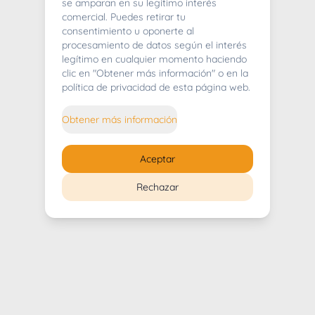
404
se amparan en su legítimo interés
comercial. Puedes retirar tu
consentimiento u oponerte al
procesamiento de datos según el interés
legítimo en cualquier momento haciendo
clic en "Obtener más información" o en la
Whoops! Lo sentimos mucho.
política de privacidad de esta página web.
Puedes regresar al
inicio
Obtener más información
Regresar al inicio
Aceptar
Rechazar