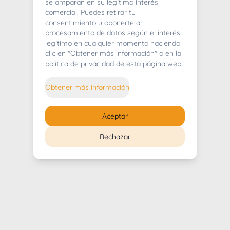
404
se amparan en su legítimo interés
comercial. Puedes retirar tu
consentimiento u oponerte al
procesamiento de datos según el interés
legítimo en cualquier momento haciendo
clic en "Obtener más información" o en la
Whoops! Lo sentimos mucho.
política de privacidad de esta página web.
Puedes regresar al
inicio
Obtener más información
Regresar al inicio
Aceptar
Rechazar