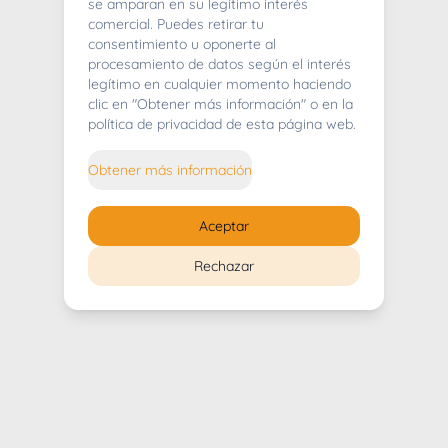
404
se amparan en su legítimo interés
comercial. Puedes retirar tu
consentimiento u oponerte al
procesamiento de datos según el interés
legítimo en cualquier momento haciendo
clic en "Obtener más información" o en la
Whoops! Lo sentimos mucho.
política de privacidad de esta página web.
Puedes regresar al
inicio
Obtener más información
Regresar al inicio
Aceptar
Rechazar