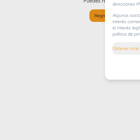
Puedes regresar al
inicio
direcciones IP
Algunos socio
Regresar al inicio
interés comer
el interés le
política de p
Obtener más 