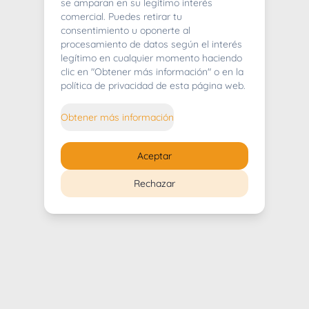
404
se amparan en su legítimo interés
comercial. Puedes retirar tu
consentimiento u oponerte al
procesamiento de datos según el interés
legítimo en cualquier momento haciendo
clic en "Obtener más información" o en la
Whoops! Lo sentimos mucho.
política de privacidad de esta página web.
Puedes regresar al
inicio
Obtener más información
Regresar al inicio
Aceptar
Rechazar