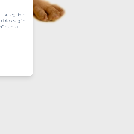
n su legítimo
e datos según
n" o en la