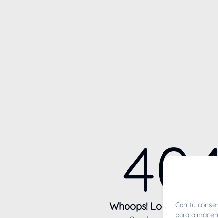
40
Whoops! Lo sentimos m
Con tu consen
para almacena