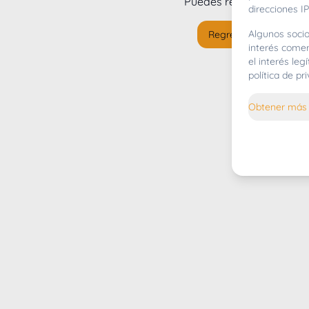
Puedes regresar al
inicio
direcciones IP
Algunos socio
Regresar al inicio
interés comer
el interés le
política de p
Obtener más 