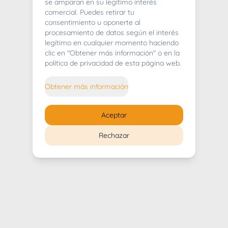
404
se amparan en su legítimo interés
comercial. Puedes retirar tu
consentimiento u oponerte al
procesamiento de datos según el interés
legítimo en cualquier momento haciendo
clic en "Obtener más información" o en la
Whoops! Lo sentimos mucho.
política de privacidad de esta página web.
Puedes regresar al
inicio
Obtener más información
Regresar al inicio
Aceptar
Rechazar