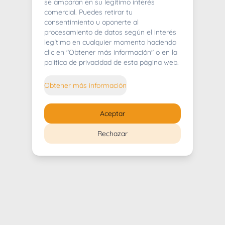
404
se amparan en su legítimo interés
comercial. Puedes retirar tu
consentimiento u oponerte al
procesamiento de datos según el interés
legítimo en cualquier momento haciendo
clic en "Obtener más información" o en la
Whoops! Lo sentimos mucho.
política de privacidad de esta página web.
Puedes regresar al
inicio
Obtener más información
Regresar al inicio
Aceptar
Rechazar