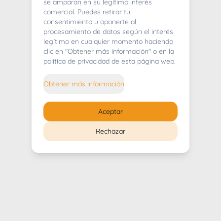
404
se amparan en su legítimo interés
comercial. Puedes retirar tu
consentimiento u oponerte al
procesamiento de datos según el interés
legítimo en cualquier momento haciendo
clic en "Obtener más información" o en la
Whoops! Lo sentimos mucho.
política de privacidad de esta página web.
Puedes regresar al
inicio
Obtener más información
Regresar al inicio
Aceptar
Rechazar