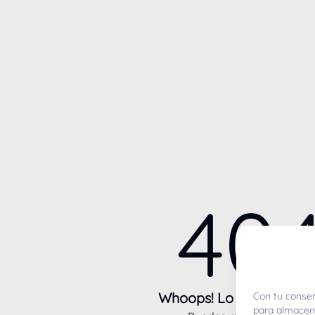
40
Whoops! Lo sentimos m
Con tu consen
para almacena