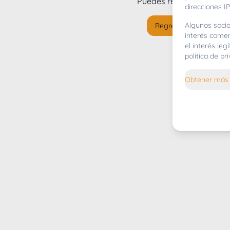
Puedes regresar al
inicio
direcciones IP
Algunos socio
Regresar al inicio
interés comer
el interés le
política de p
Obtener más 