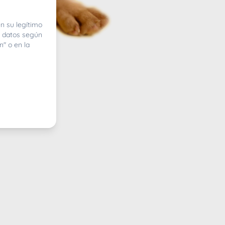
n su legítimo
e datos según
n" o en la