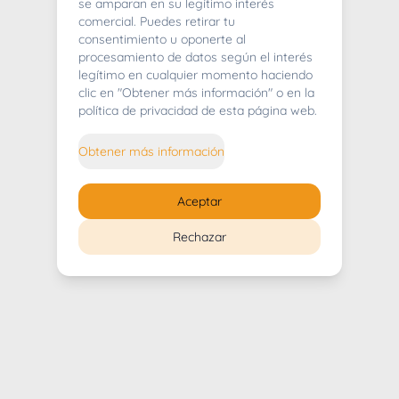
404
se amparan en su legítimo interés
comercial. Puedes retirar tu
consentimiento u oponerte al
procesamiento de datos según el interés
legítimo en cualquier momento haciendo
clic en "Obtener más información" o en la
Whoops! Lo sentimos mucho.
política de privacidad de esta página web.
Puedes regresar al
inicio
Obtener más información
Regresar al inicio
Aceptar
Rechazar