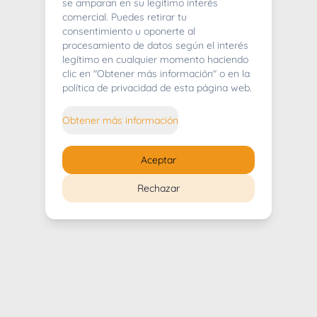
404
se amparan en su legítimo interés
comercial. Puedes retirar tu
consentimiento u oponerte al
procesamiento de datos según el interés
legítimo en cualquier momento haciendo
clic en "Obtener más información" o en la
Whoops! Lo sentimos mucho.
política de privacidad de esta página web.
Puedes regresar al
inicio
Obtener más información
Regresar al inicio
Aceptar
Rechazar