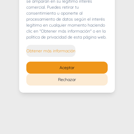
404
se amparan en su legítimo interés
comercial. Puedes retirar tu
consentimiento u oponerte al
procesamiento de datos según el interés
legítimo en cualquier momento haciendo
clic en "Obtener más información" o en la
Whoops! Lo sentimos mucho.
política de privacidad de esta página web.
Puedes regresar al
inicio
Obtener más información
Regresar al inicio
Aceptar
Rechazar