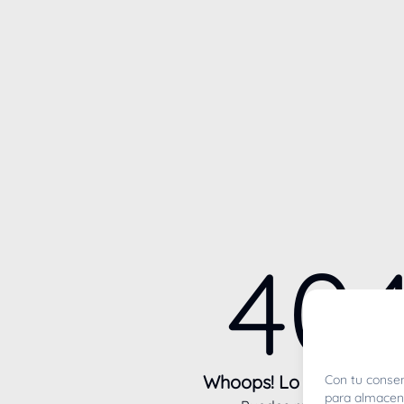
40
Whoops! Lo sentimos m
Con tu consen
para almacena