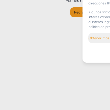
Puedes regresar al
inicio
direcciones IP
Algunos socio
Regresar al inicio
interés comer
el interés le
política de p
Obtener más 