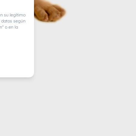
n su legítimo
e datos según
n" o en la