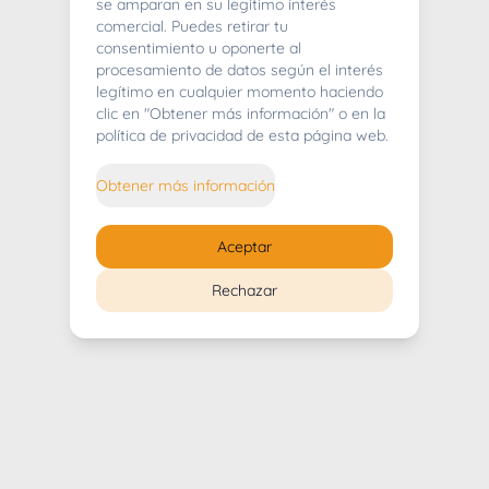
404
se amparan en su legítimo interés
comercial. Puedes retirar tu
consentimiento u oponerte al
procesamiento de datos según el interés
legítimo en cualquier momento haciendo
clic en "Obtener más información" o en la
Whoops! Lo sentimos mucho.
política de privacidad de esta página web.
Puedes regresar al
inicio
Obtener más información
Regresar al inicio
Aceptar
Rechazar