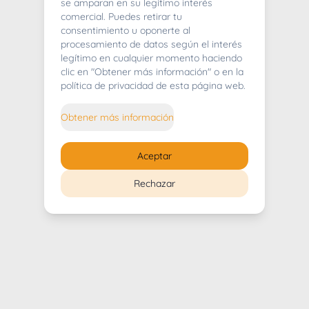
404
se amparan en su legítimo interés
comercial. Puedes retirar tu
consentimiento u oponerte al
procesamiento de datos según el interés
legítimo en cualquier momento haciendo
clic en "Obtener más información" o en la
Whoops! Lo sentimos mucho.
política de privacidad de esta página web.
Puedes regresar al
inicio
Obtener más información
Regresar al inicio
Aceptar
Rechazar