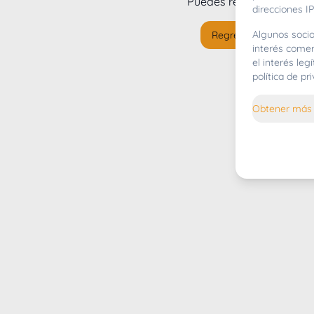
Puedes regresar al
inicio
direcciones IP
Algunos socio
Regresar al inicio
interés comer
el interés le
política de p
Obtener más 