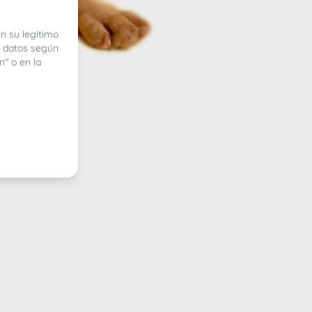
n su legítimo
e datos según
n" o en la