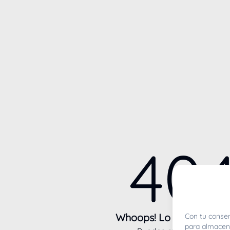
40
Whoops! Lo sentimos m
Con tu consen
para almacena