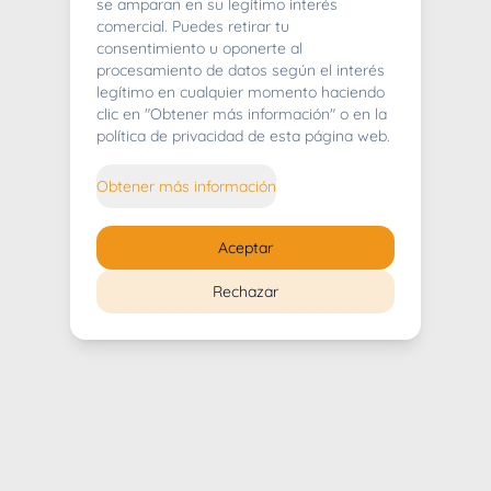
404
se amparan en su legítimo interés
comercial. Puedes retirar tu
consentimiento u oponerte al
procesamiento de datos según el interés
legítimo en cualquier momento haciendo
clic en "Obtener más información" o en la
Whoops! Lo sentimos mucho.
política de privacidad de esta página web.
Puedes regresar al
inicio
Obtener más información
Regresar al inicio
Aceptar
Rechazar