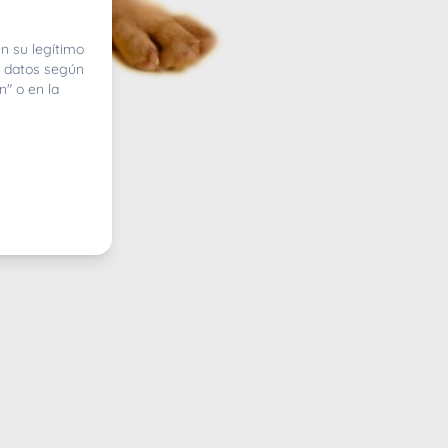
n su legítimo
e datos según
n" o en la