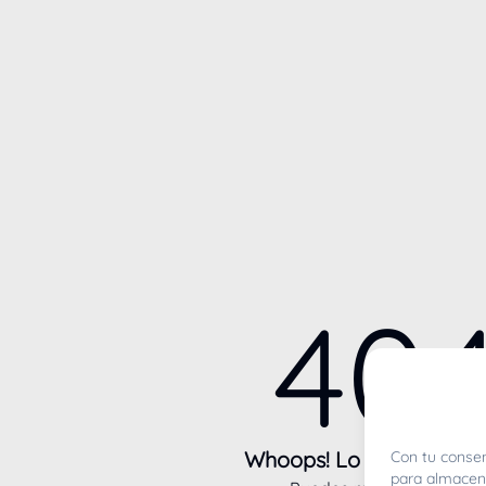
40
Whoops! Lo sentimos m
Con tu consen
para almacena