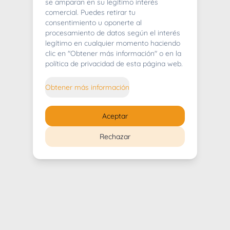
404
se amparan en su legítimo interés
comercial. Puedes retirar tu
consentimiento u oponerte al
procesamiento de datos según el interés
legítimo en cualquier momento haciendo
clic en "Obtener más información" o en la
Whoops! Lo sentimos mucho.
política de privacidad de esta página web.
Puedes regresar al
inicio
Obtener más información
Regresar al inicio
Aceptar
Rechazar