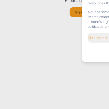
Puedes regresar al
inicio
direcciones IP
Algunos socio
Regresar al inicio
interés comer
el interés le
política de p
Obtener más 