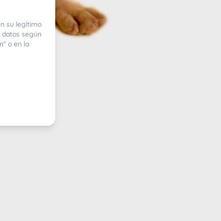
n su legítimo
e datos según
n" o en la