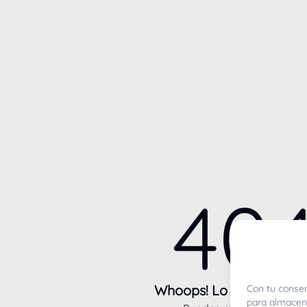
40
Whoops! Lo sentimos m
Con tu consen
para almacena