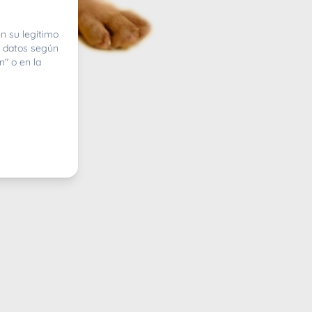
n su legítimo
e datos según
n" o en la