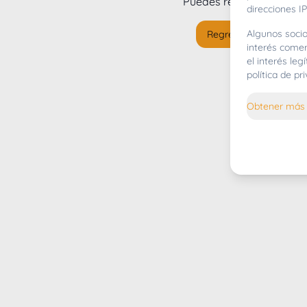
Puedes regresar al
inicio
direcciones IP
Algunos socio
Regresar al inicio
interés comer
el interés le
política de p
Obtener más 