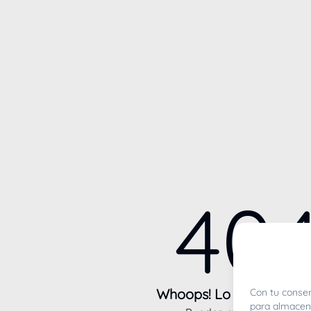
40
Whoops! Lo sentimos m
Con tu consen
para almacena