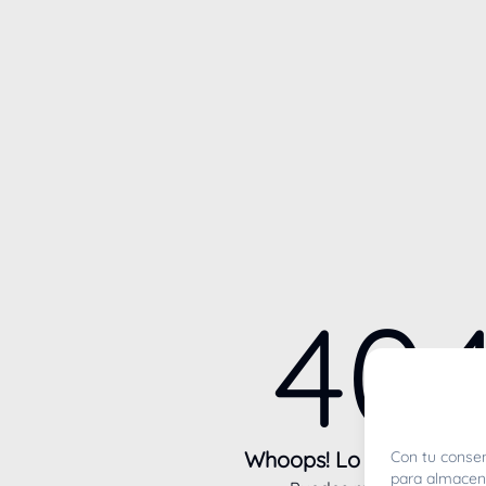
40
Whoops! Lo sentimos m
Con tu consen
para almacena