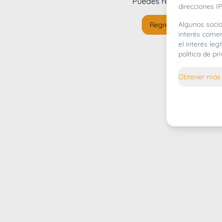
Puedes regresar al
inicio
direcciones IP
Algunos socio
Regresar al inicio
interés comer
el interés le
política de p
Obtener más 