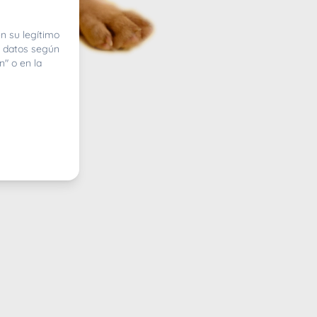
n su legítimo
e datos según
n" o en la