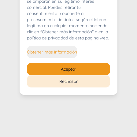
404
se amparan en su legítimo interés
comercial. Puedes retirar tu
consentimiento u oponerte al
procesamiento de datos según el interés
legítimo en cualquier momento haciendo
clic en "Obtener más información" o en la
Whoops! Lo sentimos mucho.
política de privacidad de esta página web.
Puedes regresar al
inicio
Obtener más información
Regresar al inicio
Aceptar
Rechazar