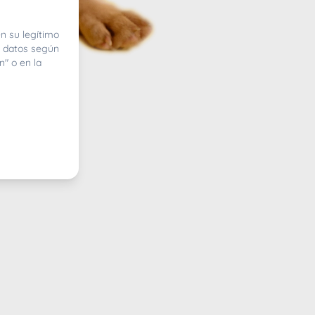
n su legítimo
e datos según
n" o en la