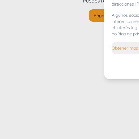
Puedes regresar al
inicio
direcciones IP
Algunos socio
Regresar al inicio
interés comer
el interés le
política de p
Obtener más 