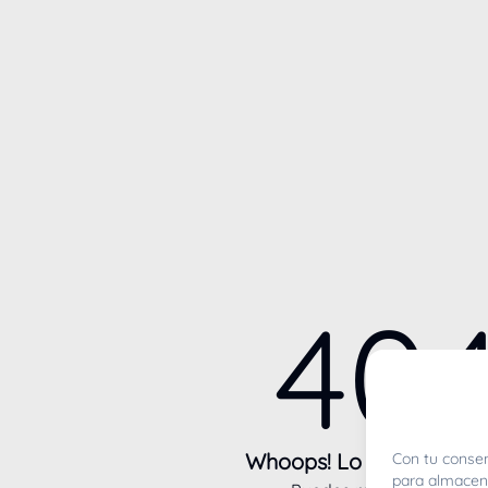
40
Whoops! Lo sentimos m
Con tu consen
para almacena