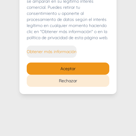
404
se amparan en su legítimo interés
comercial. Puedes retirar tu
consentimiento u oponerte al
procesamiento de datos según el interés
legítimo en cualquier momento haciendo
clic en "Obtener más información" o en la
Whoops! Lo sentimos mucho.
política de privacidad de esta página web.
Puedes regresar al
inicio
Obtener más información
Regresar al inicio
Aceptar
Rechazar