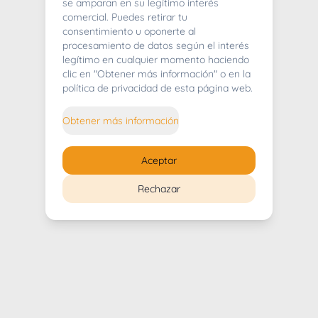
404
se amparan en su legítimo interés
comercial. Puedes retirar tu
consentimiento u oponerte al
procesamiento de datos según el interés
legítimo en cualquier momento haciendo
clic en "Obtener más información" o en la
Whoops! Lo sentimos mucho.
política de privacidad de esta página web.
Puedes regresar al
inicio
Obtener más información
Regresar al inicio
Aceptar
Rechazar