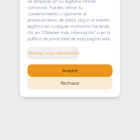
404
se amparan en su legítimo interés
comercial. Puedes retirar tu
consentimiento u oponerte al
procesamiento de datos según el interés
legítimo en cualquier momento haciendo
clic en "Obtener más información" o en la
Whoops! Lo sentimos mucho.
política de privacidad de esta página web.
Puedes regresar al
inicio
Obtener más información
Regresar al inicio
Aceptar
Rechazar