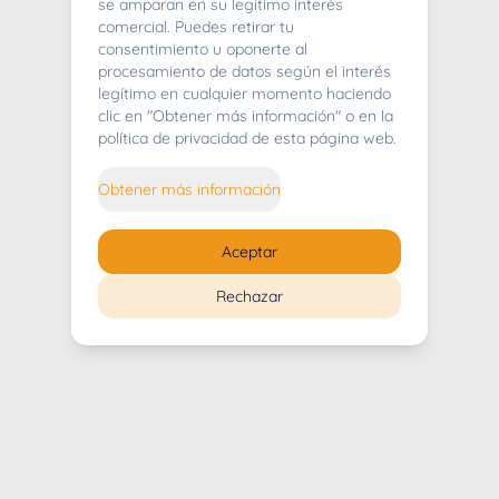
404
se amparan en su legítimo interés
comercial. Puedes retirar tu
consentimiento u oponerte al
procesamiento de datos según el interés
legítimo en cualquier momento haciendo
clic en "Obtener más información" o en la
Whoops! Lo sentimos mucho.
política de privacidad de esta página web.
Puedes regresar al
inicio
Obtener más información
Regresar al inicio
Aceptar
Rechazar