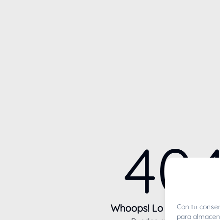
40
Whoops! Lo sentimos m
Con tu consen
para almacena