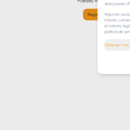
Puedes regresar al
inicio
direcciones IP
Algunos socio
Regresar al inicio
interés comer
el interés le
política de p
Obtener más 