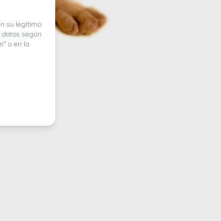
n su legítimo
e datos según
n" o en la