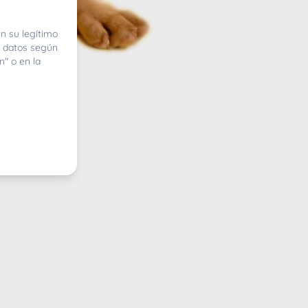
n su legítimo
e datos según
n" o en la