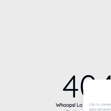
40
Whoops! Lo sentimos m
Con tu consen
para almacena