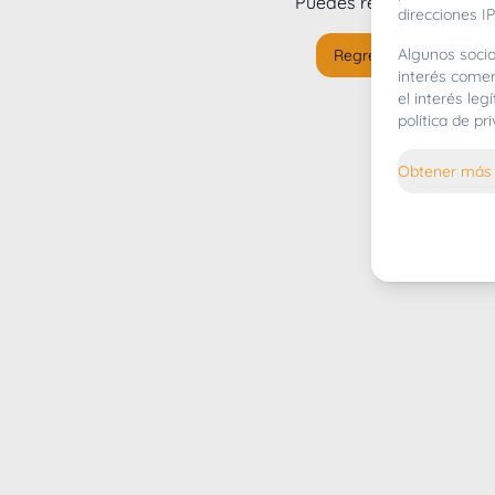
Puedes regresar al
inicio
direcciones IP
Algunos socio
Regresar al inicio
interés comer
el interés le
política de p
Obtener más 