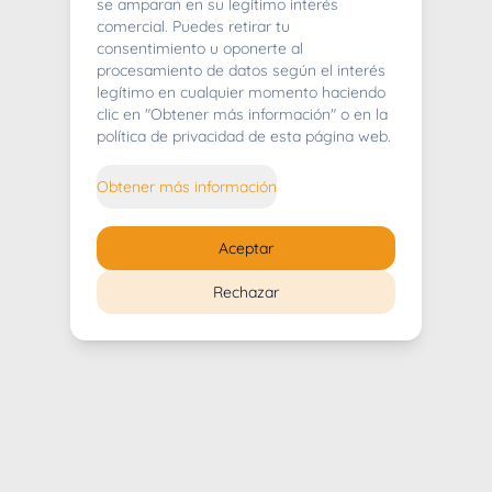
404
se amparan en su legítimo interés
comercial. Puedes retirar tu
consentimiento u oponerte al
procesamiento de datos según el interés
legítimo en cualquier momento haciendo
clic en "Obtener más información" o en la
Whoops! Lo sentimos mucho.
política de privacidad de esta página web.
Puedes regresar al
inicio
Obtener más información
Regresar al inicio
Aceptar
Rechazar