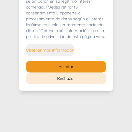
404
se amparan en su legítimo interés
comercial. Puedes retirar tu
consentimiento u oponerte al
procesamiento de datos según el interés
legítimo en cualquier momento haciendo
clic en "Obtener más información" o en la
Whoops! Lo sentimos mucho.
política de privacidad de esta página web.
Puedes regresar al
inicio
Obtener más información
Regresar al inicio
Aceptar
Rechazar