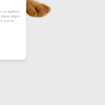
n su legítimo
e datos según
n" o en la