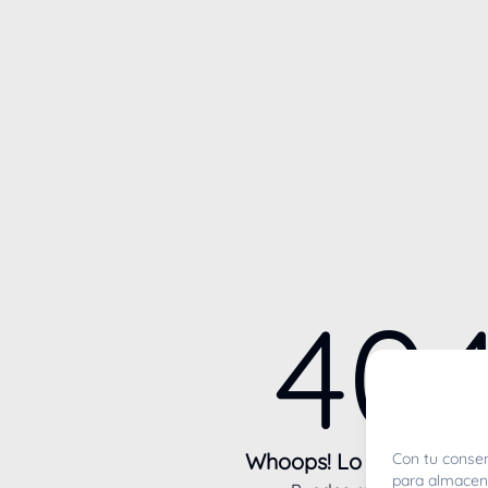
40
Whoops! Lo sentimos m
Con tu consen
para almacena