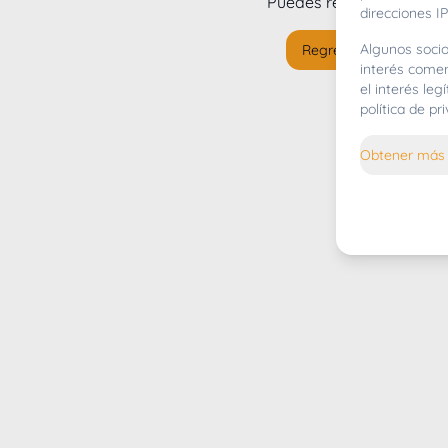
Puedes regresar al
inicio
direcciones IP
Algunos socio
Regresar al inicio
interés comer
el interés le
política de p
Obtener más 