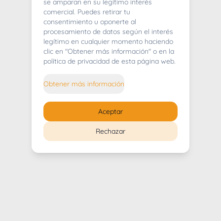
404
se amparan en su legítimo interés
comercial. Puedes retirar tu
consentimiento u oponerte al
procesamiento de datos según el interés
legítimo en cualquier momento haciendo
clic en "Obtener más información" o en la
Whoops! Lo sentimos mucho.
política de privacidad de esta página web.
Puedes regresar al
inicio
Obtener más información
Regresar al inicio
Aceptar
Rechazar