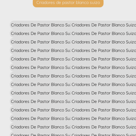
Criadores de pastor blanco suizo
Criadores De Pastor Blanco Suizo En Alava
Criadores De Pastor Blanco Suiz
Criadores De Pastor Blanco Suizo En Albacete
Criadores De Pastor Blanco Suizo
Criadores De Pastor Blanco Suizo En Alicante
Criadores De Pastor Blanco Suiz
Criadores De Pastor Blanco Suizo En Almería
Criadores De Pastor Blanco Suiz
Criadores De Pastor Blanco Suizo En Asturias
Criadores De Pastor Blanco Suiz
Criadores De Pastor Blanco Suizo En Avila
Criadores De Pastor Blanco Suiz
Criadores De Pastor Blanco Suizo En Badajoz
Criadores De Pastor Blanco Suiz
Criadores De Pastor Blanco Suizo En Barcelona
Criadores De Pastor Blanco Suiz
Criadores De Pastor Blanco Suizo En Burgos
Criadores De Pastor Blanco Suizo
Criadores De Pastor Blanco Suizo En Cáceres
Criadores De Pastor Blanco Suiz
Criadores De Pastor Blanco Suizo En Cádiz
Criadores De Pastor Blanco Suiz
Criadores De Pastor Blanco Suizo En Cantabria
Criadores De Pastor Blanco Suizo
Criadores De Pastor Blanco Suizo En Castellón
Criadores De Pastor Blanco Sui
Criadores De Pastor Blanco Suizo En Ciudad Real
Criadores De Pastor Blanco Suiz