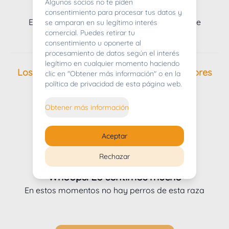
Algunos socios no te piden
Whoops! Lo sentimos mucho
consentimiento para procesar tus datos y
En estos momentos no tenemos camadas de
se amparan en su legítimo interés
comercial. Puedes retirar tu
cachorros disponibles
consentimiento u oponerte al
procesamiento de datos según el interés
legítimo en cualquier momento haciendo
Los Pastor blanco suizo de nuestros criadores
clic en "Obtener más información" o en la
política de privacidad de esta página web.
Obtener más información
Aceptar
Rechazar
Whoops! Lo sentimos mucho
En estos momentos no hay perros de esta raza