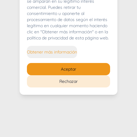
404
se amparan en su legítimo interés
comercial. Puedes retirar tu
consentimiento u oponerte al
procesamiento de datos según el interés
legítimo en cualquier momento haciendo
clic en "Obtener más información" o en la
Whoops! Lo sentimos mucho.
política de privacidad de esta página web.
Puedes regresar al
inicio
Obtener más información
Regresar al inicio
Aceptar
Rechazar