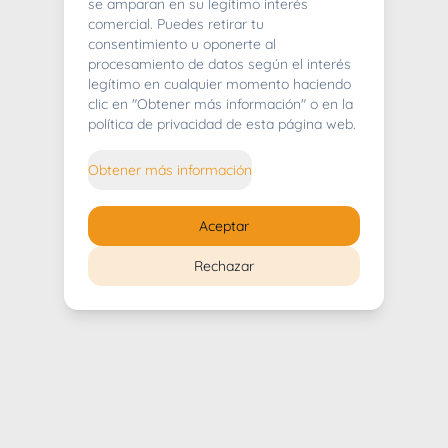
404
se amparan en su legítimo interés
comercial. Puedes retirar tu
consentimiento u oponerte al
procesamiento de datos según el interés
legítimo en cualquier momento haciendo
clic en "Obtener más información" o en la
Whoops! Lo sentimos mucho.
política de privacidad de esta página web.
Puedes regresar al
inicio
Obtener más información
Regresar al inicio
Aceptar
Rechazar