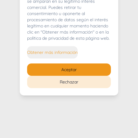
404
se amparan en su legítimo interés
comercial. Puedes retirar tu
consentimiento u oponerte al
procesamiento de datos según el interés
legítimo en cualquier momento haciendo
clic en "Obtener más información" o en la
Whoops! Lo sentimos mucho.
política de privacidad de esta página web.
Puedes regresar al
inicio
Obtener más información
Regresar al inicio
Aceptar
Rechazar