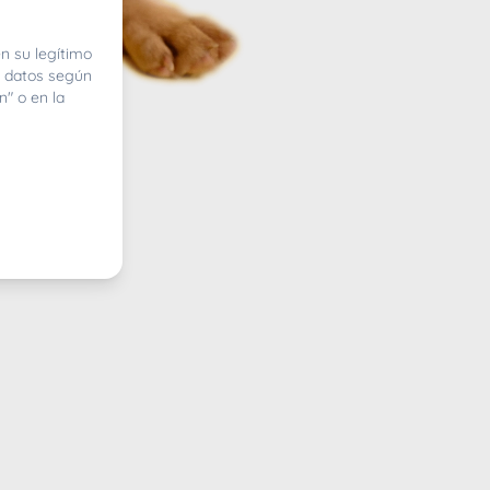
n su legítimo
e datos según
n" o en la