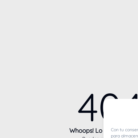
40
Whoops! Lo sentimos m
Con tu consen
para almacena