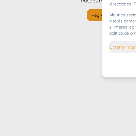
Puedes regresar al
inicio
direcciones IP
Algunos socio
Regresar al inicio
interés comer
el interés le
política de p
Obtener más 