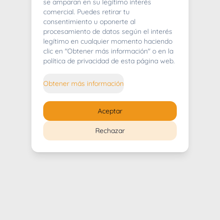
404
se amparan en su legítimo interés
comercial. Puedes retirar tu
consentimiento u oponerte al
procesamiento de datos según el interés
legítimo en cualquier momento haciendo
clic en "Obtener más información" o en la
Whoops! Lo sentimos mucho.
política de privacidad de esta página web.
Puedes regresar al
inicio
Obtener más información
Regresar al inicio
Aceptar
Rechazar